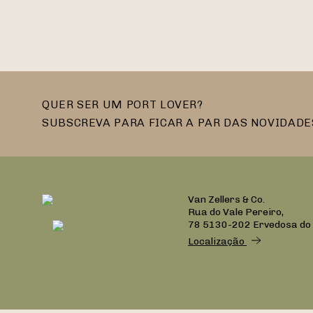
QUER SER UM PORT LOVER?
SUBSCREVA PARA FICAR A PAR DAS NOVIDADE
Van Zellers & Co.
Rua do Vale Pereiro,
78 5130-202 Ervedosa do
Localização