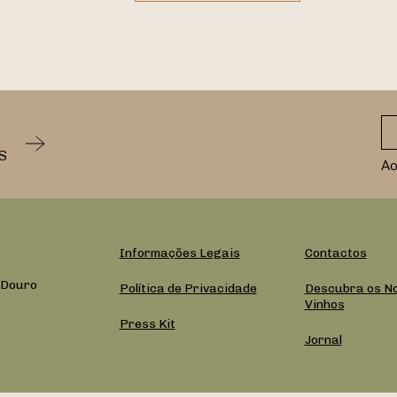
S
Ao
Informações Legais
Contactos
 Douro
Política de Privacidade
Descubra os N
Vinhos
Press Kit
Jornal