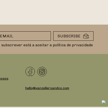
 subscrever está a aceitar a política de privacidade
ossos
hello@vanzellersandco.com